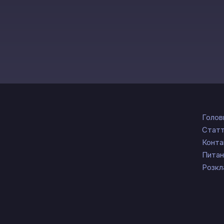
Голов
Статт
Конта
Питан
Розкл