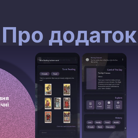
Про додаток
вня
чні