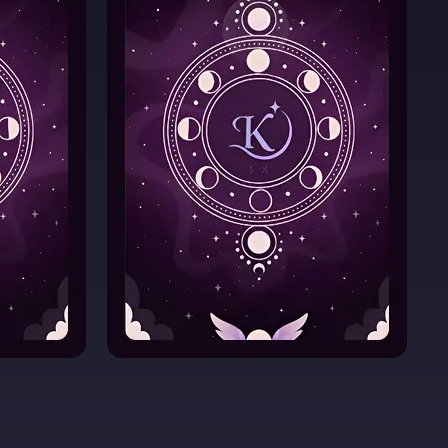
нові
Афірмації
них
Налаштуйте себе на
огляд
правильну хвилю