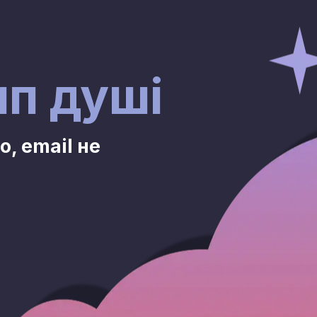
ип душі
, email не