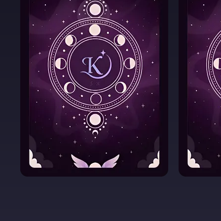
Натальна
Ма
карта
Отри
Зрозумійте, що
ва
закладено у вашій
особистості