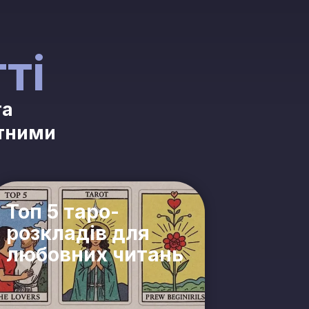
ті
та
ртними
Топ 5 таро-
розкладів для
любовних читань