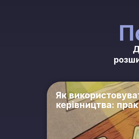
П
Д
розши
Як використовува
керівництва: прак