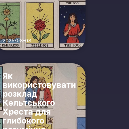
2025-08-08
Як
використовувати
розклад
Кельтського
Хреста для
глибокого