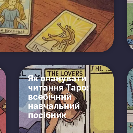
Як опанувати
читання Таро:
всебічний
навчальний
посібник