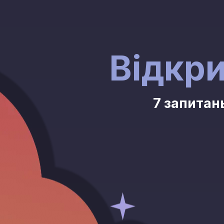
Відкри
7 запитан