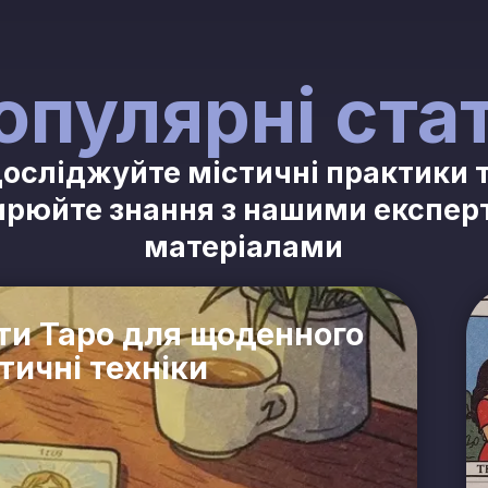
опулярні стат
осліджуйте містичні практики 
рюйте знання з нашими експе
матеріалами
ти Таро для щоденного
тичні техніки