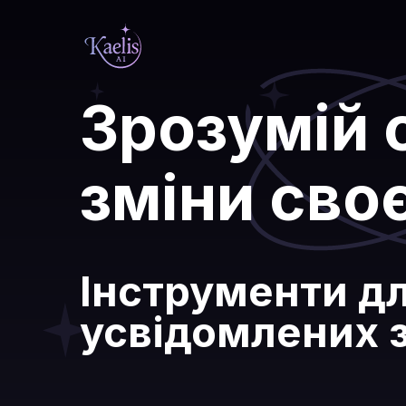
Зрозумій 
зміни сво
Інструменти д
усвідомлених 