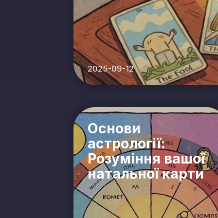
2025-09-12
Основи
астрології:
Розуміння вашої
натальної карти