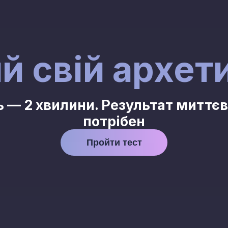
й свій архет
ь — 2 хвилини. Результат миттєво
потрібен
Пройти тест