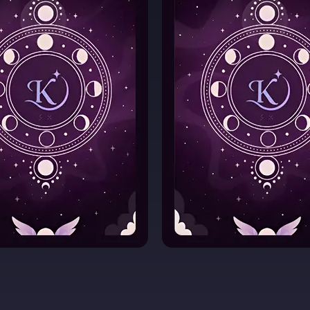
Таро на ос
триця долі
ваших да
майте поради для
Усвідомлений п
жливих рішень
на події