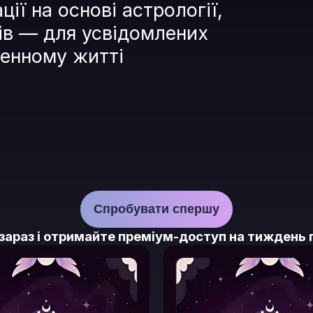
ії на основі астрології,
ів — для усвідомлених
денному житті
Спробувати спершу
зараз і отримайте преміум-доступ на тиждень 