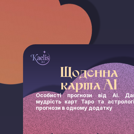
Щоденна
карта AI
Особисті прогнози від AI. Да
мудрість карт Таро та астрологі
прогнози в одному додатку