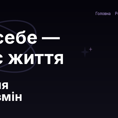
Головна
Р
себе —
є життя
ля
змін