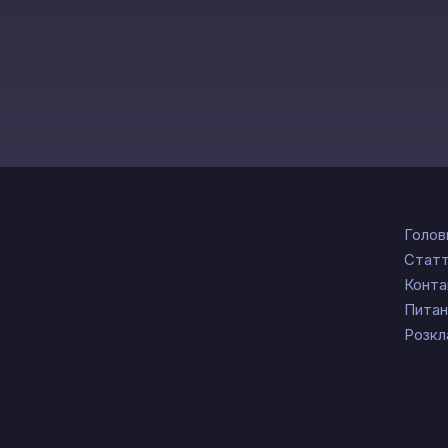
Голов
Статт
Конта
Питан
Розкл