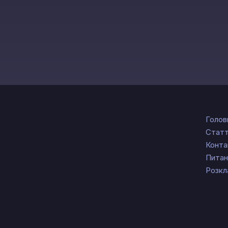
Голов
Статт
Конта
Питан
Розкл