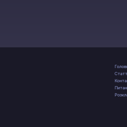
Голов
Статт
Конта
Питан
Розкл