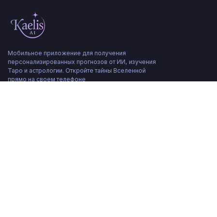
Мобильное приложение для получения
персонализированных прогнозов от ИИ, изучения
Таро и астрологии. Откройте тайны Вселенной
прямо на своем телефоне
Get on
Download on
Google Play
App Store
Главная
Статьи
Контакты
Вопросы и ответы
Расклады Таро
Соглашение с конечным пользователем
Политика конфиденциальности